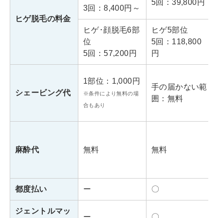
5回：39,800円
3回：8,400円～
ヒゲ脱毛の料金
ヒゲ･顔脱毛6部
ヒゲ5部位
位
5回：118,800
5回：57,200円
円
1部位：1,000円
手の届かない範
シェービング代
※条件により無料の場
囲：無料
合もあり
麻酔代
無料
無料
都度払い
ー
〇
ジェントルマッ
ー
〇