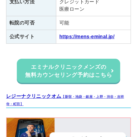
支払い方法
クレジットカード
東京都渋谷区道玄坂1-3-1
住所
医療ローン
飯島ビル8F
転院の可否
可能
JR「渋谷駅」ハチ公口より徒歩
アクセス
１分
公式サイト
https://mens-eminal.jp/
診療時間
11:00～21:00
エミナルクリニックメンズの
エミナルクリニックメンズ銀座院
無料カウンセリング予約はこちら
東京都中央区銀座4丁目4‐1
住所
銀座清水ビル6階
レジーナクリニックオム
【新宿・池袋・銀座・上野・渋谷・吉祥
寺・町田】
・東京メトロ「銀座駅」C8出口
より徒歩1分
アクセス
・東京メトロ「銀座一丁目駅」よ
り徒歩4分