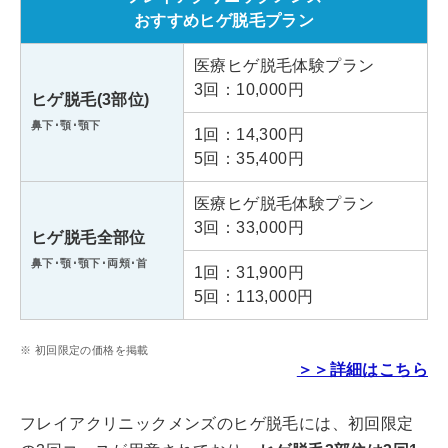
おすすめヒゲ脱毛プラン
レジーナクリニックオム吉祥寺院
医療ヒゲ脱毛体験プラン
3回：10,000円
ヒゲ脱毛(3部位)
東京都武蔵野市吉祥寺本町1丁目8
住所
-10
鼻下･顎･顎下
1回：14,300円
Kichijoji ex 地下1階
5回：35,400円
アクセス
JR「吉祥寺駅」より徒歩4分
医療ヒゲ脱毛体験プラン
3回：33,000円
ヒゲ脱毛全部位
平日：12:00～21:00
診療時間
鼻下･顎･顎下･両頬･首
土日祝：11:00～20:00
1回：31,900円
5回：113,000円
レジーナクリニックオム町田院
※ 初回限定の価格を掲載
＞＞詳細はこちら
東京都町田市原町田6丁目13-17
住所
アーバンビルミサワ4階
フレイアクリニックメンズのヒゲ脱毛には、初回限定