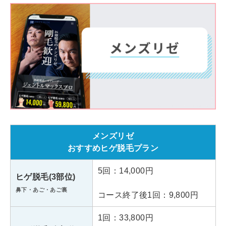
フレイアクリニックメンズ池袋院
東京都豊島区東池袋1丁目41-4 池
住所
袋とうきゅうビルB1階
「池袋駅」東口（北）より徒歩2
アクセス
分
月～金 12:00～21:00
診療時間
土日祝 11:00～20:00
メンズリゼ
おすすめヒゲ脱毛プラン
フレイアクリニックメンズ渋谷院
5回：14,000円
東京都渋谷区宇田川町33-1 グラ
ヒゲ脱毛(3部位)
住所
ンド東京渋谷ビル4階
鼻下・あご・あご裏
コース終了後1回：9,800円
JR各線「渋谷駅」ハチ公口より
1回：33,800円
アクセス
徒歩6分