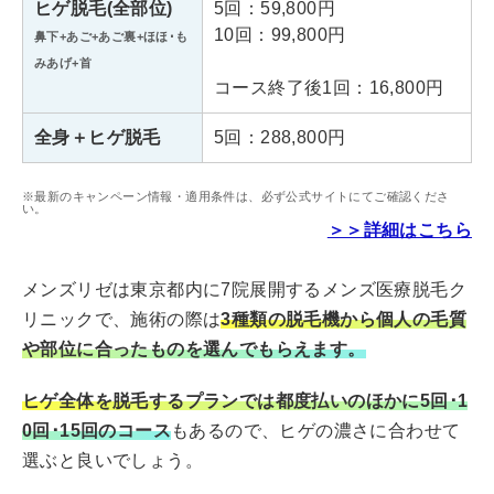
ヒゲ脱毛(全部位)
5回：59,800円
10回：99,800円
鼻下+あご+あご裏+ほほ･も
月～金 12:00～21:00
診療時間
みあげ+首
土日祝 11:00～20:00
コース終了後1回：16,800円
全身＋ヒゲ脱毛
5回：288,800円
※最新のキャンペーン情報・適用条件は、必ず公式サイトにてご確認くださ
い。
＞＞詳細はこちら
メンズリゼは東京都内に7院展開するメンズ医療脱毛ク
リニックで、施術の際は
3種類の脱毛機から個人の毛質
や部位に合ったものを選んでもらえます。
ヒゲ全体を脱毛するプランでは都度払いのほかに5回･1
0回･15回のコース
もあるので、ヒゲの濃さに合わせて
選ぶと良いでしょう。