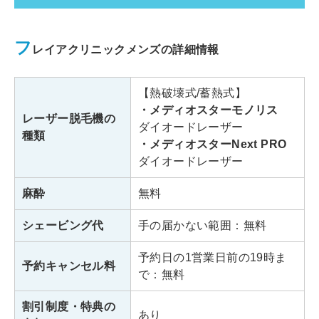
フレイアクリニックメンズ新宿院
フ
レイアクリニックメンズの詳細情報
東京都新宿区新宿3丁目26-6
住所
新宿F・Fビル6F
【熱破壊式/蓄熱式】
・メディオスターモノリス
レーザー脱毛機の
JR各線「新宿駅」東口・中央東
ダイオードレーザー
アクセス
種類
口より徒歩1分
・メディオスターNext PRO
ダイオードレーザー
月～金：12:00～21:00
診療時間
麻酔
無料
土日祝：11:00～20:00
シェービング代
手の届かない範囲：無料
フレイアクリニックメンズ銀座院
予約日の1営業日前の19時ま
予約キャンセル料
で：無料
東京都中央区銀座6丁目13-16
住所
ヒューリック銀座ウォールビル12
割引制度・特典の
階
あり