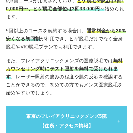
の3回コースが用意されており、
ヒゲ脱毛3部位は3回1
小田急小田原線「町田駅」西口よ
アクセス
0,000円〜、ヒゲ脱毛全部位は3回33,000円～
始められ
り徒歩2分
ます。
平日：12:00～21:00
診療時間
5回以上のコースを契約する場合は、
通常料金から20％
土日祝：11:00～20:00
安くなる初回割
が利用でき、ヒゲ脱毛だけでなく全身
脱毛やVIO脱毛プランでも利用できます。
また、フレイアクリニックメンズの医療脱毛では
無料
カウンセリング時にテスト照射を無料で受けられま
す
。レーザー照射の痛みの程度や肌の反応を確認する
ことができるので、初めての方でもメンズ医療脱毛を
始めやすいでしょう。
東京のフレイアクリニックメンズ5院
【住所・アクセス情報】