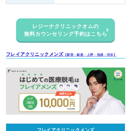
東京都台東区上野7丁目6-5
住所
VORT上野ⅡA棟 5階
アクセス
JR「上野駅」より徒歩3分
レジーナクリニックオムの
無料カウンセリング予約はこちら
平日：12:00～21:00
診療時間
土日祝：11:00～20:00
フレイアクリニックメンズ
【新宿・銀座・上野・池袋・渋谷】
レジーナクリニックオム渋谷院
東京都渋谷区宇田川町12-9
住所
JouLe SHIBUYA B1階
各線「渋谷駅」より徒歩5分(渋谷
アクセス
PARCO付近、井の頭通り沿い)
平日：12:00～21:00
診療時間
土日祝：11:00～20:00
フレイアクリニックメンズ