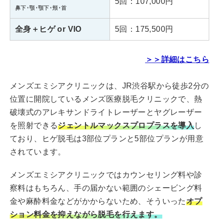
5回：107,000円
鼻下･顎･顎下･頬･首
メンズリゼ立川
全身＋ヒゲ or VIO
5回：175,500円
東京都立川市柴崎町3-6-23
住所
LXビル 3F
＞＞詳細はこちら
・多摩モノレール「立川南駅」南
アクセス
口より徒歩1分
メンズエミシアクリニックは、JR渋谷駅から徒歩2分の
・JR「立川駅」南口より徒歩3分
位置に開院しているメンズ医療脱毛クリニックで、熱
破壊式のアレキサンドライトレーザーとヤグレーザー
診療時間
10:00～20:00
を照射できる
ジェントルマックスプロプラスを導入
し
ており、ヒゲ脱毛は3部位プランと5部位プランが用意
されています。
メンズリゼ町田
メンズエミシアクリニックではカウンセリング料や診
東京都町田市原町田4-11-14
住所
察料はもちろん、手の届かない範囲のシェービング料
コロンブスビル8F
金や麻酔料金などがかからないため、そういった
オプ
・小田急小田原線「町田駅」東口
ション料金を抑えながら脱毛を行えます。