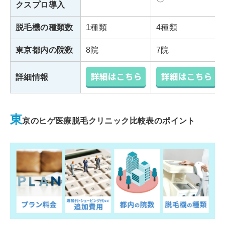
クスプロ導入
脱毛機の種類数
1種類
4種類
東京都内の院数
8院
7院
詳細情報
東
京のヒゲ医療脱毛クリニック比較表のポイント