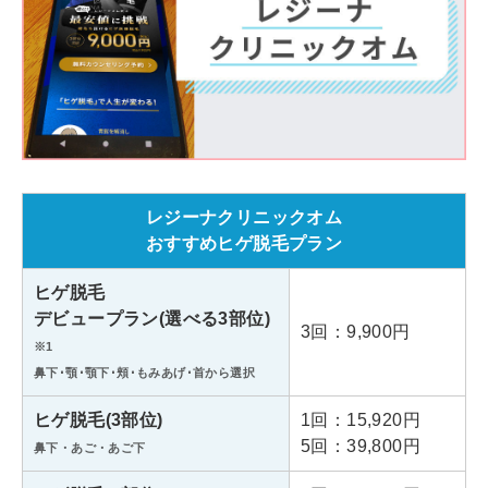
診療時間
11:00～21:00
エミナルクリニックメンズ池袋東口院
豊島区南池袋2丁目27-8
住所
第10野萩ビル7階
レジーナクリニックオム
アクセス
各線「池袋駅」東口より徒歩4分
おすすめヒゲ脱毛プラン
診療時間
11:00～21:00
ヒゲ脱毛
デビュープラン(選べる3部位)
3回：9,900円
※1
エミナルクリニックメンズ上野院
鼻下･顎･顎下･頬･もみあげ･首から選択
東京都台東区上野4丁目2-6
住所
ヒゲ脱毛(3部位)
1回：15,920円
上野西田ビル５階
5回：39,800円
鼻下・あご・あご下
・JR「上野駅」不忍口より徒歩4