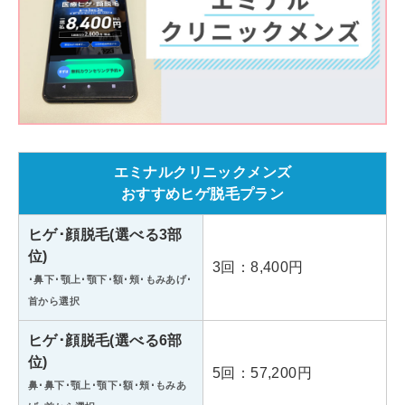
エミナルクリニックメンズ
おすすめヒゲ脱毛プラン
ヒゲ･顔脱毛(選べる3部
位)
3回：8,400円
･鼻下･顎上･顎下･額･頬･もみあげ･
首から選択
ヒゲ･顔脱毛(選べる6部
位)
5回：57,200円
鼻･鼻下･顎上･顎下･額･頬･もみあ