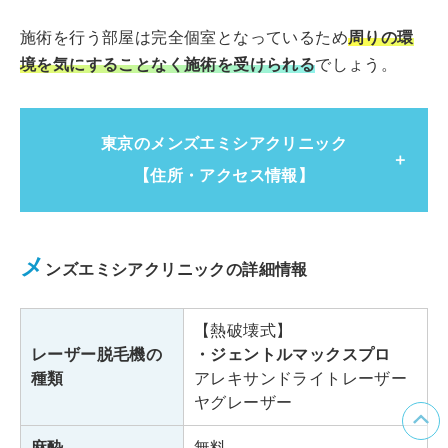
より徒歩5分
アクセス
・JR「町田駅」中央北口より徒
施術を行う部屋は完全個室となっているため
周りの環
歩5分
境を気にすることなく施術を受けられる
でしょう。
診療時間
10:00～20:00
東京のメンズエミシアクリニック
【住所・アクセス情報】
メンズエミシアクリニック
メ
ンズエミシアクリニックの詳細情報
東京都渋谷区神南1丁目-22-8
住所
渋谷東日本ビル4F
【熱破壊式】
レーザー脱毛機の
・ジェントルマックスプロ
JR「渋谷駅」ハチ公改札口より
種類
アレキサンドライトレーザー
アクセス
徒歩2分
ヤグレーザー
麻酔
無料