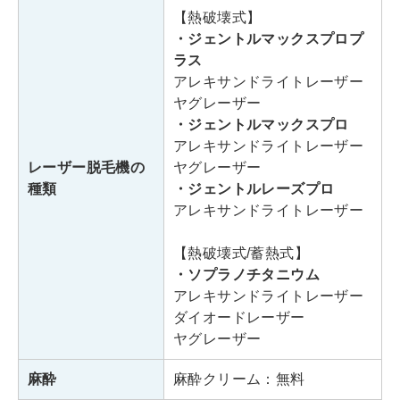
住所
シロービル 6階
【熱破壊式】
・ジェントルマックスプロプ
・JR各線「新宿駅」東口より徒
ラス
歩4分
アレキサンドライトレーザー
アクセス
・東京メトロ「新宿三丁目駅」新
ヤグレーザー
・ジェントルマックスプロ
宿サブナード13番出口より徒歩1
アレキサンドライトレーザー
分
レーザー脱毛機の
ヤグレーザー
種類
平日：12:00～21:00
・ジェントルレーズプロ
診療時間
アレキサンドライトレーザー
土日祝：11:00～20:00
【熱破壊式/蓄熱式】
・ソプラノチタニウム
レジーナクリニックオム池袋院
アレキサンドライトレーザー
東京都豊島区東池袋1-41-4
ダイオードレーザー
住所
池袋とうきゅうビル5階
ヤグレーザー
麻酔
麻酔クリーム：無料
アクセス
各線「池袋駅」東口より徒歩1分