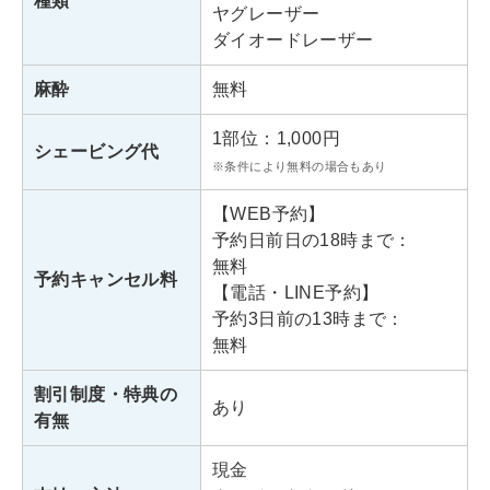
種類
1分
ヤグレーザー
アクセス
・都営地下鉄「新宿西口駅」より
ダイオードレーザー
徒歩2分
麻酔
無料
診療時間
11:00～21:00
1部位：1,000円
シェービング代
※条件により無料の場合もあり
エミナルクリニックメンズ新宿西口院
【WEB予約】
予約日前日の18時まで：
東京都新宿区西新宿1-4-1
住所
無料
プリンスビル7F
予約キャンセル料
【電話・LINE予約】
予約3日前の13時まで：
アクセス
JR「新宿駅」西口より徒歩3分
無料
診療時間
11:00～21:00
割引制度・特典の
あり
有無
エミナルクリニックメンズ渋谷駅前院
現金