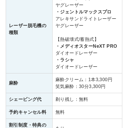
・西武池袋線「池袋駅」西武南口
ヤグレーザー
アクセス
より徒歩1分
・ジェントルマックスプロ
・JR「池袋駅」東口より徒歩5分
アレキサンドライトレーザー
レーザー脱毛機の
ヤグレーザー
診療時間
10:00～20:00
種類
【熱破壊式/蓄熱式】
・メディオスターNeXT PRO
メンズリゼ新宿南口
ダイオードレーザー
・ラシャ
東京都新宿区新宿4-2-16
ダイオードレーザー
住所
パシフィックマークス新宿サウス
麻酔クリーム：1本3,300円
ゲート5F
麻酔
笑気麻酔：30分3,300円
・地下鉄「新宿三丁目駅」E5出
シェービング代
剃り残し：無料
口より徒歩2分
アクセス
・JR「新宿駅」東南口より徒歩4
予約キャンセル料
無料
分
割引制度・特典の
診療時間
14:00～23:00