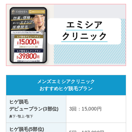
アクセス
JR「渋谷駅」B1出口より徒歩8分
診療時間
10:00～20:00
メンズリゼ銀座
※4/24まで休診(ビルの空調工事・増床工事の
ため)
東京都中央区銀座8-8-8
住所
銀座888ビル10F
メンズエミシアクリニック
・JR「新橋駅」銀座口より徒歩5
おすすめヒゲ脱毛プラン
分
アクセス
・東京メトロ「銀座駅」A2出口
ヒゲ脱毛
より徒歩6分
デビュープラン(3部位)
3回：15,000円
鼻下･顎上･顎下
診療時間
10:00～20:00
ヒゲ脱毛(5部位)