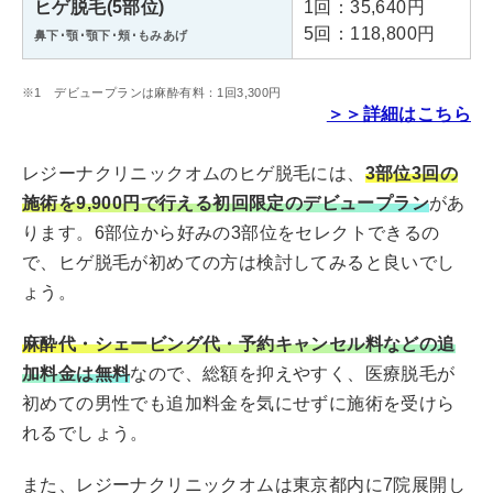
ヒゲ脱毛(5部位)
1回：35,640円
アクセス
分
5回：118,800円
鼻下･顎･顎下･頬･もみあげ
・JR「御徒町駅」より徒歩3分
※1 デビュープランは麻酔有料：1回3,300円
診療時間
11:00～21:00
＞＞詳細はこちら
レジーナクリニックオムのヒゲ脱毛には、
3部位3回の
エミナルクリニックメンズ立川院
施術を9,900円で行える初回限定のデビュープラン
があ
東京都立川市曙町1丁目14−17
ります。6部位から好みの3部位をセレクトできるの
住所
籏野ビル5階
で、ヒゲ脱毛が初めての方は検討してみると良いでし
ょう。
アクセス
JR「立川駅」北口より徒歩4分
麻酔代・シェービング代・予約キャンセル料などの追
診療時間
11:00～21:00
加料金は無料
なので、総額を抑えやすく、医療脱毛が
初めての男性でも追加料金を気にせずに施術を受けら
れるでしょう。
エミナルクリニックメンズ町田院
また、レジーナクリニックオムは東京都内に7院展開し
東京都町田市原町田6丁目7-8