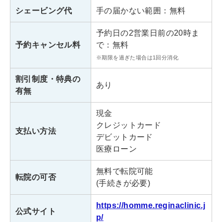
シェービング代
手の届かない範囲：無料
平日：12:00～21:00
診療時間
土日祝：11:00～20:00
予約日の2営業日前の20時ま
予約キャンセル料
で：無料
※期限を過ぎた場合は1回分消化
レジーナクリニックオム銀座院
割引制度・特典の
東京都中央区銀座6丁目6-1
あり
住所
有無
銀座風月堂ビル 6階
現金
東京メトロ「銀座駅」B5出口よ
アクセス
クレジットカード
り徒歩2分
支払い方法
デビットカード
医療ローン
平日：12:00～21:00
診療時間
土日祝：11:00～20:00
無料で転院可能
転院の可否
(手続きが必要)
レジーナクリニックオム上野院
https://homme.reginaclinic.j
公式サイト
p/