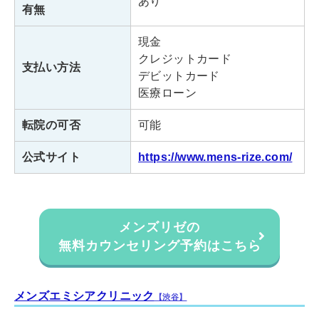
あり
有無
現金
メンズリゼ新宿東口
クレジットカード
支払い方法
デビットカード
東京都新宿区新宿3-17-4 新宿レ
住所
医療ローン
ミナビルB1F・B2F
転院の可否
可能
・地下鉄「新宿三丁目駅」より徒
アクセス
歩1分
公式サイト
https://www.mens-rize.com/
・JR「新宿駅」より徒歩4分
診療時間
10:00～20:00
メンズリゼの
無料カウンセリング予約はこちら
メンズリゼ渋谷
東京都渋谷区神南1-16-3
住所
メンズエミシアクリニック
【渋谷】
ブル・ヴァールビル 4F